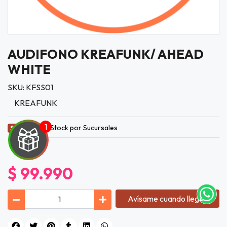
AUDIFONO KREAFUNK/ AHEAD
WHITE
SKU: KFSS01
KREAFUNK
Stock por Sucursales
Sin Stock
UEGA
Y
$ 99.990
NA!
tu correo
Avísame cuando llegue
icipa.
usivo
as web