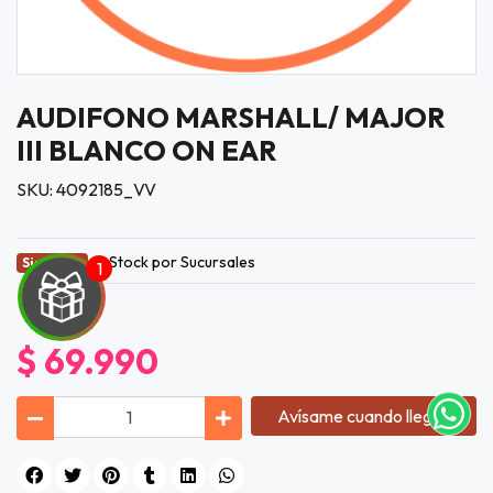
AUDIFONO MARSHALL/ MAJOR
III BLANCO ON EAR
SKU: 4092185_VV
Stock por Sucursales
Sin Stock
UEGA
Y
$ 69.990
NA!
Avísame cuando llegue
tu correo
icipa.
usivo
as web