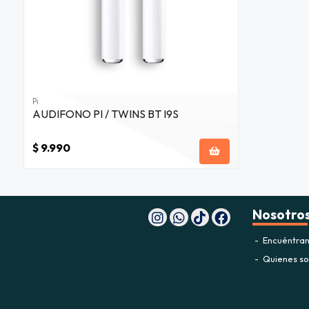
Pi
AUDIFONO PI / TWINS BT I9S
$ 9.990
Nosotro
Encuéntran
Quienes s