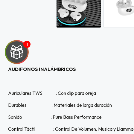
UEGA
AUDIFONOS INALÁMBRICOS
Y
Auriculares TWS : Con clip para oreja
NA!
Durables : Materiales de larga duración
Sonido : Pure Bass Performance
u correo y
 Exclusivo
Control Táctil : Control De Volumen, Musica y Llamma
web sobre