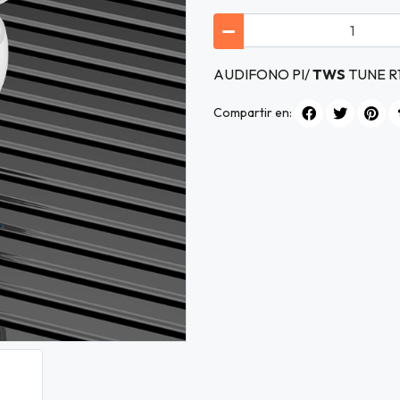
AUDIFONO PI/
TWS
TUNE R
Compartir en: