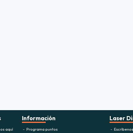
s
Información
Laser Di
os aquí
Programa puntos
Escríbeno