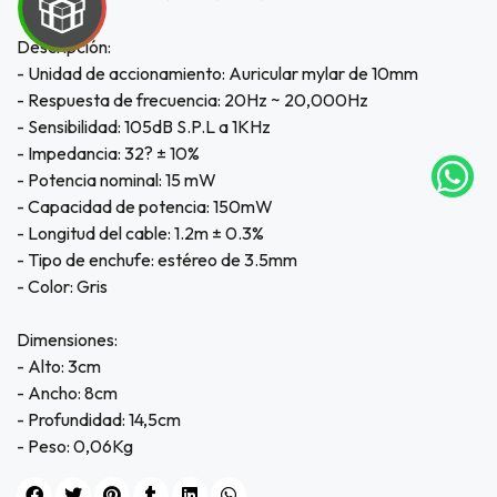
UEGA
Descripción:
- Unidad de accionamiento: Auricular mylar de 10mm
Y
- Respuesta de frecuencia: 20Hz ~ 20,000Hz
- Sensibilidad: 105dB S.P.L a 1KHz
NA!
- Impedancia: 32? ± 10%
- Potencia nominal: 15 mW
tu correo
icipa.
- Capacidad de potencia: 150mW
usivo
- Longitud del cable: 1.2m ± 0.3%
as web
- Tipo de enchufe: estéreo de 3.5mm
$20.000
- Color: Gris
JUGAR
Dimensiones:
- Alto: 3cm
fined
- Ancho: 8cm
- Profundidad: 14,5cm
- Peso: 0,06Kg