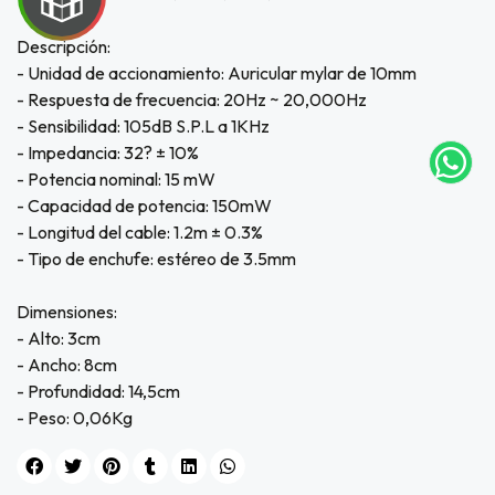
UEGA
Descripción:
- Unidad de accionamiento: Auricular mylar de 10mm
Y
- Respuesta de frecuencia: 20Hz ~ 20,000Hz
NA!
- Sensibilidad: 105dB S.P.L a 1KHz
- Impedancia: 32? ± 10%
tu correo
- Potencia nominal: 15 mW
icipa.
- Capacidad de potencia: 150mW
usivo
as web
- Longitud del cable: 1.2m ± 0.3%
$20.000
- Tipo de enchufe: estéreo de 3.5mm
JUGAR
Dimensiones:
- Alto: 3cm
fined
- Ancho: 8cm
- Profundidad: 14,5cm
- Peso: 0,06Kg