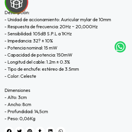
UEGA
Descripción:
- Unidad de accionamiento: Auricular mylar de 10mm
Y
- Respuesta de frecuencia: 20Hz ~ 20,000Hz
- Sensibilidad: 105dB S.P.L a 1KHz
NA!
- Impedancia: 32? ± 10%
- Potencia nominal: 15 mW
tu correo
icipa.
- Capacidad de potencia: 150mW
usivo
- Longitud del cable: 1.2m ± 0.3%
as web
- Tipo de enchufe: estéreo de 3.5mm
$20.000
- Color: Celeste
JUGAR
Dimensiones
- Alto: 3cm
fined
- Ancho: 8cm
- Profundidad: 14,5cm
- Peso: 0,06Kg