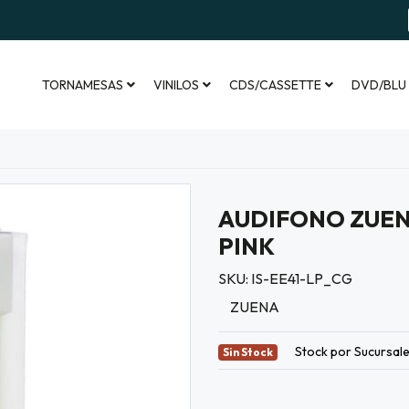
TORNAMESAS
VINILOS
CDS/CASSETTE
DVD/BLU
AUDIFONO ZUENA
PINK
SKU: IS-EE41-LP_CG
ZUENA
Stock por Sucursal
Sin Stock