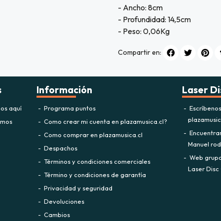
- Ancho: 8cm
- Profundidad: 14,5cm
- Peso: 0,06Kg
Compartir en:
s
Información
Laser Di
os aquí
Programa puntos
Escríbeno
plazamusi
omos
Como crear mi cuenta en plazamusica.cl?
Encuentra
Como comprar en plazamusica.cl
Manuel rodr
Despachos
Web grupo 
Términos y condiciones comerciales
Laser Disc 
Término y condiciones de garantía
Privacidad y seguridad
Devoluciones
Cambios