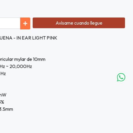
Avísame cuando llegue
NA - IN EAR LIGHT PINK
uricular mylar de 10mm
20Hz ~ 20,000Hz
KHz
0mW
.3%
e 3.5mm