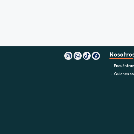
fined
Nosotro
Encuéntran
Quienes s