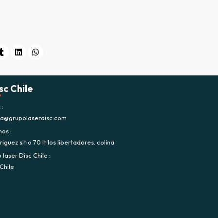
sc Chile
s
ca@grupolaserdisc.com
nos
iguez sitio 70 lt los libertadores. colina
laser Disc Chile
Chile