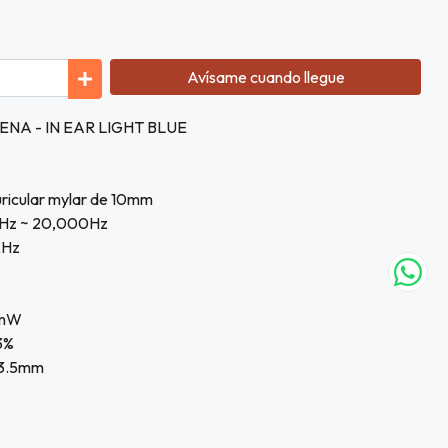
Avísame cuando llegue
A - IN EAR LIGHT BLUE
uricular mylar de 10mm
20Hz ~ 20,000Hz
KHz
0mW
.3%
e 3.5mm