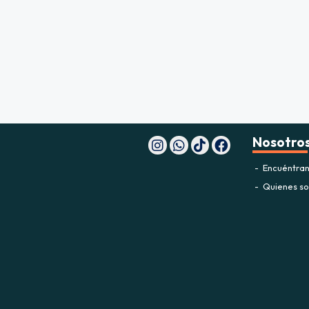
fined
Nosotro
Encuéntran
Quienes s