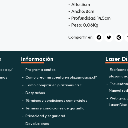
- Alto: 3cm
- Ancho: 8cm
- Profundidad: 14,5cm
- Peso: 0,06Kg
Compartir en:
s
Información
Laser Di
os aquí
Programa puntos
Escríbeno
plazamusi
omos
Como crear mi cuenta en plazamusica.cl?
Encuentra
Como comprar en plazamusica.cl
Manuel rodr
Despachos
Web grupo 
Términos y condiciones comerciales
Laser Disc 
Término y condiciones de garantía
Privacidad y seguridad
Devoluciones