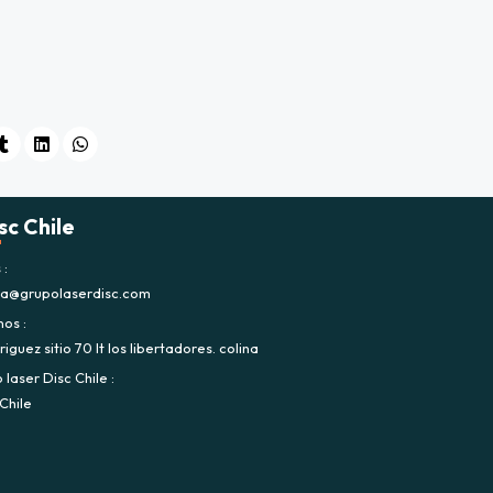
sc Chile
s
ca@grupolaserdisc.com
nos
iguez sitio 70 lt los libertadores. colina
laser Disc Chile
Chile