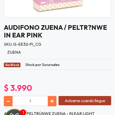
AUDIFONO ZUENA / PELTR?NWE
IN EAR PINK
SKU: IS-EE32-PI_CG
ZUENA
Stock por Sucursales
Sin Stock
$ 3.990
Avísame cuando llegue
AUDIFONO PELTRÜNWE ZUENA - IN EAR LIGHT