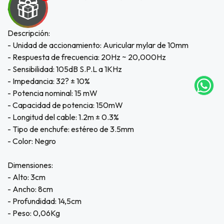
ORANGE
UEGA
Descripción:
- Unidad de accionamiento: Auricular mylar de 10mm
Y
- Respuesta de frecuencia: 20Hz ~ 20,000Hz
NA!
- Sensibilidad: 105dB S.P.L a 1KHz
- Impedancia: 32? ± 10%
tu correo
- Potencia nominal: 15 mW
icipa.
- Capacidad de potencia: 150mW
usivo
as web
- Longitud del cable: 1.2m ± 0.3%
$20.000
- Tipo de enchufe: estéreo de 3.5mm
- Color: Negro
JUGAR
Dimensiones:
fined
- Alto: 3cm
- Ancho: 8cm
- Profundidad: 14,5cm
- Peso: 0,06Kg