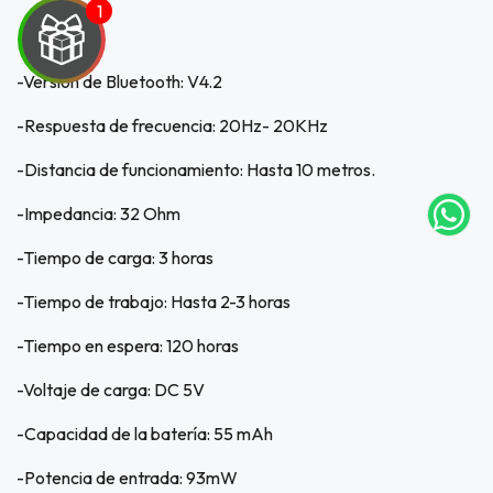
-Versión de Bluetooth: V4.2
UEGA
-Respuesta de frecuencia: 20Hz- 20KHz
Y
NA!
-Distancia de funcionamiento: Hasta 10 metros.
-Impedancia: 32 Ohm
tu correo
icipa.
-Tiempo de carga: 3 horas
usivo
as web
-Tiempo de trabajo: Hasta 2-3 horas
$20.000
-Tiempo en espera: 120 horas
JUGAR
-Voltaje de carga: DC 5V
fined
-Capacidad de la batería: 55 mAh
-Potencia de entrada: 93mW