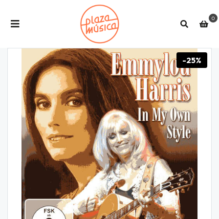
0
-25%