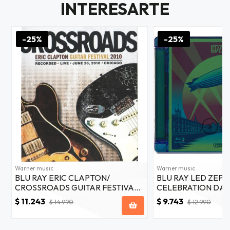
INTERESARTE
JUGAR
-25%
-25%
fined
Warner music
Warner music
BLU RAY ERIC CLAPTON/
BLU RAY LED ZEPP
CROSSROADS GUITAR FESTIVAL
CELEBRATION DAY
2010 2BR
$ 11.243
$ 9.743
$ 14.990
$ 12.990