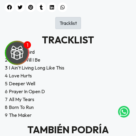
Tracklist
TRACKLIST
1
My Songbird
2
Where Will I Be
3
I Ain't Living Long Like This
4
Love Hurts
UEGA
5
Deeper Well
Y
6
Prayer In Open D
NA!
7
All My Tears
8
Born To Run
tu correo
9
The Maker
icipa.
usivo
TAMBIÉN PODRÍA
as web
$20.000