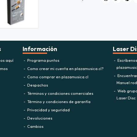
s
Información
Laser Di
os aquí
Programa puntos
Escríbeno
plazamusi
omos
Como crear mi cuenta en plazamusica.cl?
Encuentra
Como comprar en plazamusica.cl
Manuel rodr
Despachos
Web grupo 
Términos y condiciones comerciales
Laser Disc 
Término y condiciones de garantía
Privacidad y seguridad
Devoluciones
Cambios