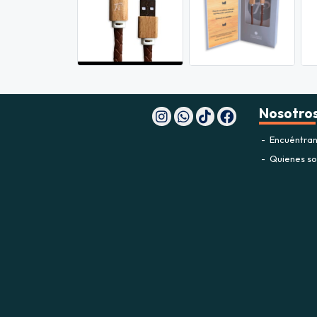
Nosotro
Encuéntran
Quienes s