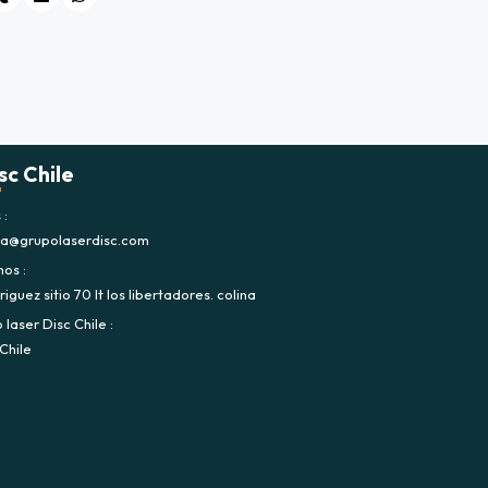
sc Chile
s
ca@grupolaserdisc.com
nos
iguez sitio 70 lt los libertadores. colina
laser Disc Chile
Chile