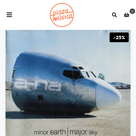
0
-25%