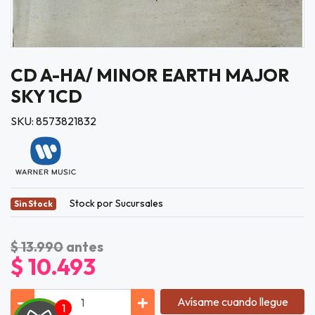
CD A-HA/ MINOR EARTH MAJOR
SKY 1CD
SKU: 8573821832
Stock por Sucursales
Sin Stock
$ 13.990
antes
$ 10.493
Avísame cuando llegue