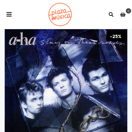
0
-25%