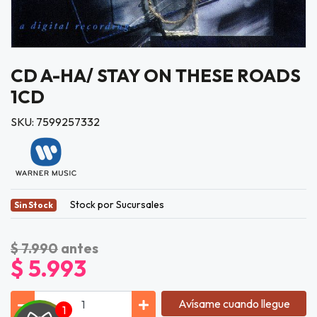
CD A-HA/ STAY ON THESE ROADS
1CD
SKU: 7599257332
Stock por Sucursales
Sin Stock
$ 7.990
antes
$ 5.993
Avísame cuando llegue