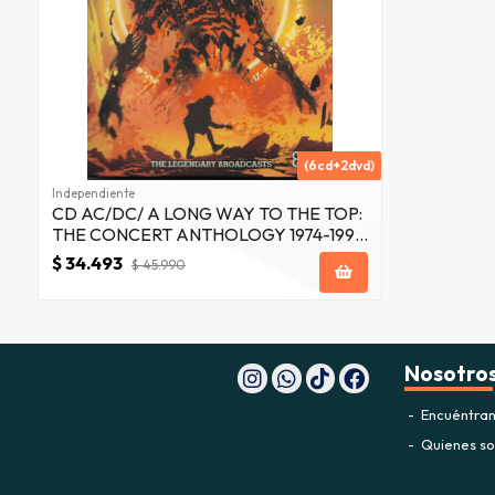
(6cd+2dvd)
Independiente
CD AC/DC/ A LONG WAY TO THE TOP:
THE CONCERT ANTHOLOGY 1974-1996
8CD
$ 34.493
$ 45.990
Nosotro
Encuéntran
Quienes s