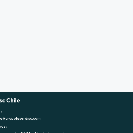
sc Chile
s
ca@grupolaserdisc.com
nos