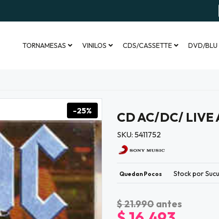
TORNAMESAS
VINILOS
CDS/CASSETTE
DVD/BLU
-25%
CD AC/DC/ LIVE 
SKU: 5411752
Stock por Sucu
Quedan Pocos
$ 21.990
antes
$ 16.493