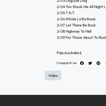
2-03
Dog Eat Dog
2-04
You Shook Me All Night 
2-05
T.N.T.
2-06
Whole Lotta Rosie
2-07
Let There Be Rock
2-08
Highway To Hell
2-09
For Those About To Rock
País:Australia &
Compartir en:
Video