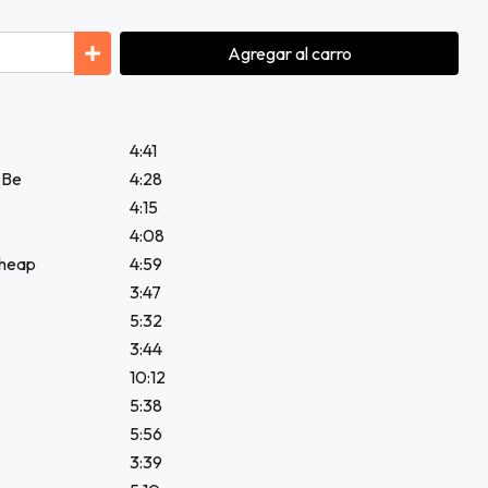
Agregar
al carro
4:41
 Be
4:28
4:15
4:08
Cheap
4:59
3:47
5:32
3:44
10:12
5:38
5:56
3:39