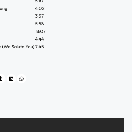
5:10
Long
4:02
3:57
5:58
18:07
4:44
 (We Salute You)
7:45