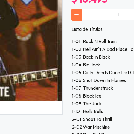
Lista de Títulos
1-01
Rock N Roll Train
1-02
Hell Ain't A Bad Place To
1-03
Back In Black
1-04
Big Jack
1-05
Dirty Deeds Done Dirt 
1-06
Shot Down In Flames
1-07
Thunderstruck
1-08
Black Ice
1-09
The Jack
1-10
Hells Bells
2-01
Shoot To Thrill
2-02
War Machine