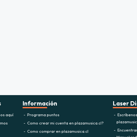
s
Información
Laser Di
os aquí
Programa puntos
Escríbeno
plazamusi
omos
Como crear mi cuenta en plazamusica.cl?
Encuentra
Como comprar en plazamusica.cl