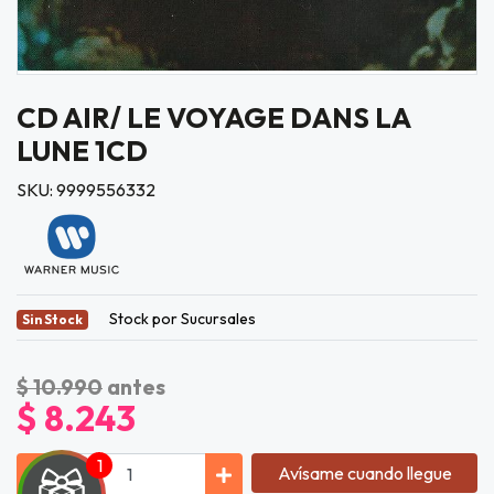
CD AIR/ LE VOYAGE DANS LA
LUNE 1CD
SKU: 9999556332
Stock por Sucursales
Sin Stock
$ 10.990
antes
$ 8.243
Avísame cuando llegue