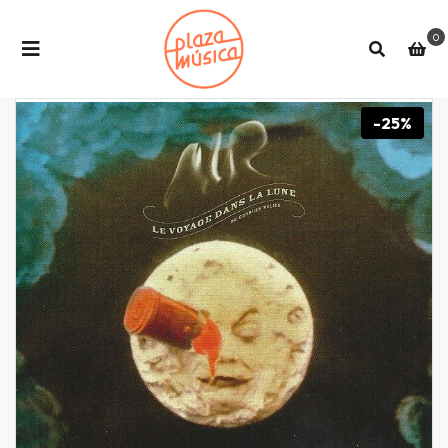
0
-25%