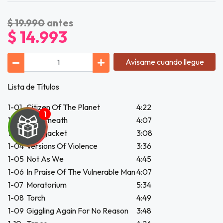
$ 19.990
antes
$ 14.993
Avísame cuando llegue
Lista de Títulos
1-01
Citizen Of The Planet
4:22
1-02
Underneath
4:07
1-03
Straitjacket
3:08
1-04
Versions Of Violence
3:36
1-05
Not As We
4:45
1-06
In Praise Of The Vulnerable Man
4:07
UEGA
1-07
Moratorium
5:34
Y
1-08
Torch
4:49
1-09
Giggling Again For No Reason
3:48
NA!