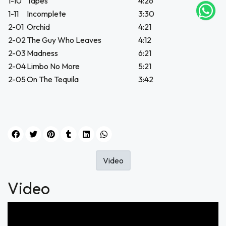
1-10
Tapes
4:26
tu correo
1-11
Incomplete
3:30
icipa.
2-01
Orchid
4:21
usivo
2-02
The Guy Who Leaves
4:12
as web
$20.000
2-03
Madness
6:21
2-04
Limbo No More
5:21
JUGAR
2-05
On The Tequila
3:42
fined
Video
Video