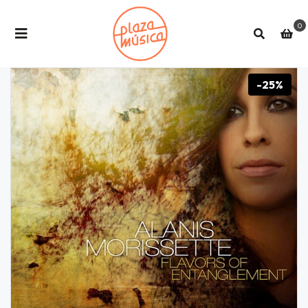
0
-25%