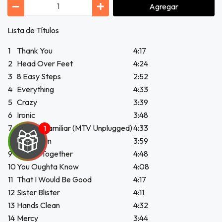
Agregar
Lista de Títulos
1
Thank You
4:17
2
Head Over Feet
4:24
3
8 Easy Steps
2:52
4
Everything
4:33
5
Crazy
3:39
6
Ironic
3:48
7
Princes Familiar (MTV Unplugged)
4:33
8
You Learn
3:59
9
Simple Together
4:48
10
You Oughta Know
4:08
11
That I Would Be Good
4:17
12
Sister Blister
4:11
UEGA
13
Hands Clean
4:32
Y
14
Mercy
3:44