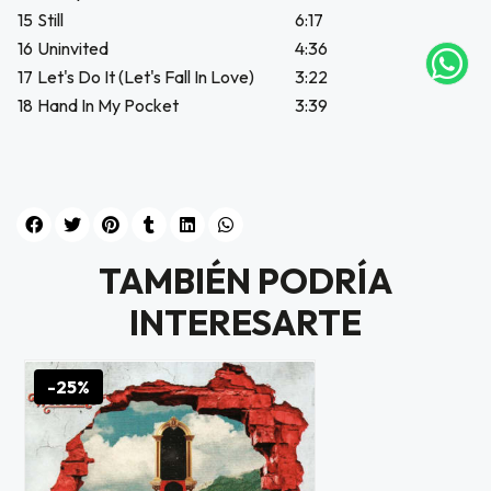
NA!
15
Still
6:17
16
Uninvited
4:36
tu correo
17
Let's Do It (Let's Fall In Love)
3:22
icipa.
18
Hand In My Pocket
3:39
usivo
as web
$20.000
JUGAR
fined
TAMBIÉN PODRÍA
INTERESARTE
-25%