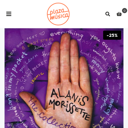
0
-25%