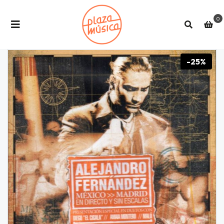
0
-25%