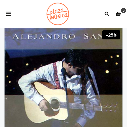
0
-25%