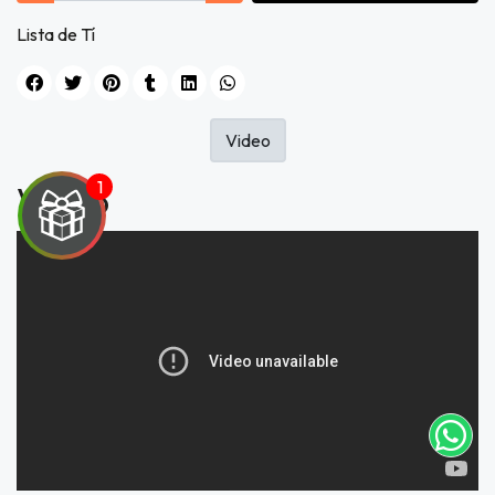
Lista de Tí
Video
Video
UEGA
Y
NA!
tu correo
icipa.
usivo