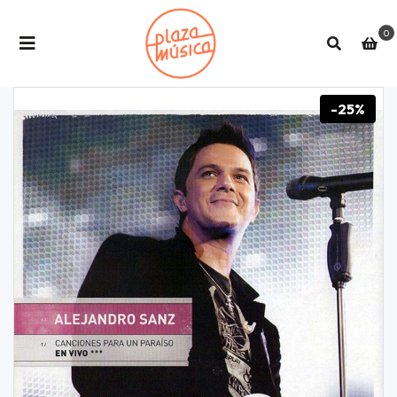
0
-25%