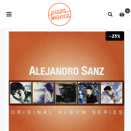
0
-25%