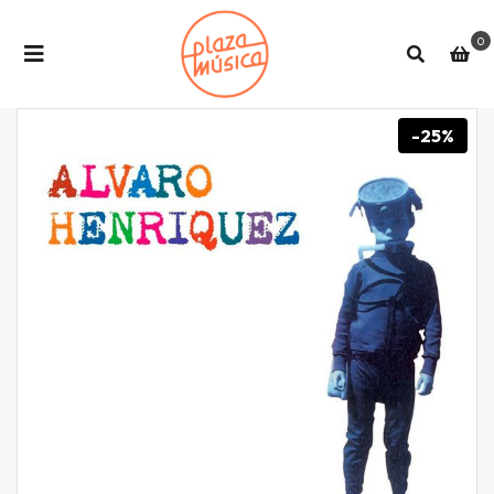
0
-25%