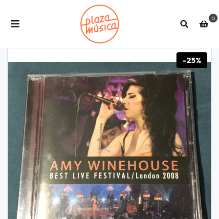
0
-25%