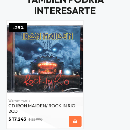
$20.000
INTERESARTE
JUGAR
-25%
fined
Warner music
CD IRON MAIDEN/ ROCK IN RIO
2CD
$ 17.243
$ 22.990