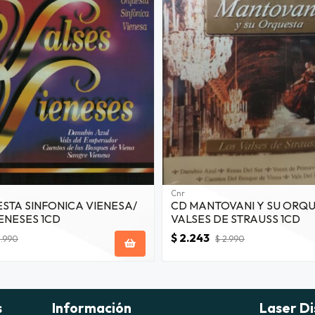
Cnr
STA SINFONICA VIENESA/
CD MANTOVANI Y SU ORQU
ENESES 1CD
VALSES DE STRAUSS 1CD
$ 2.243
2.990
$ 2.990
s
Información
Laser Di