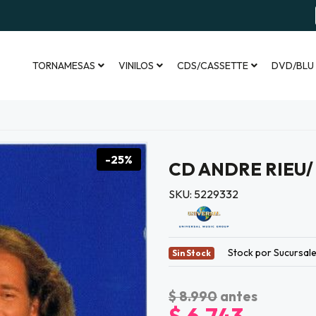
TORNAMESAS
VINILOS
CDS/CASSETTE
DVD/BLU
-25%
CD ANDRE RIEU/
SKU: 5229332
Stock por Sucursal
Sin Stock
$ 8.990
antes