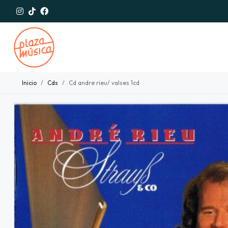
Inicio
Cds
Cd andre rieu/ valses 1cd