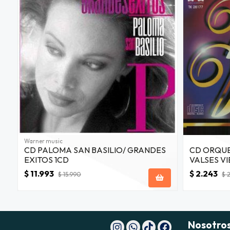
Warner music
CD PALOMA SAN BASILIO/ GRANDES
CD ORQUE
EXITOS 1CD
VALSES VI
$ 11.993
$ 2.243
$ 15.990
$ 
Nosotro