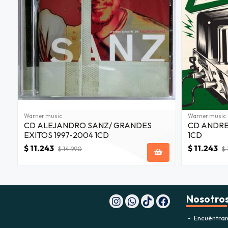
Warner music
Warner music
CD ALEJANDRO SANZ/ GRANDES
CD ANDRE
EXITOS 1997-2004 1CD
1CD
$ 11.243
$ 11.243
$ 14.990
$ 
Nosotro
Encuéntran