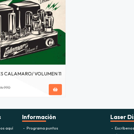
S CALAMARO/ VOLUMEN 11
14.990
s
Información
Laser Di
os aquí
Programa puntos
Escríbeno