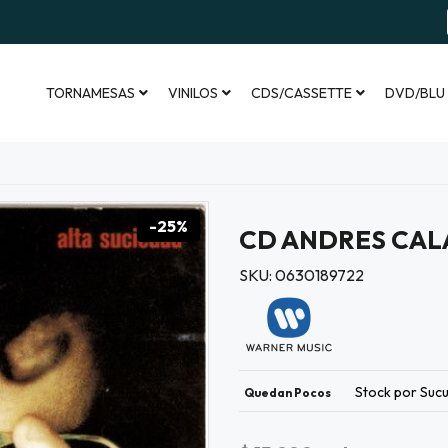
TORNAMESAS
VINILOS
CDS/CASSETTE
DVD/BLU
-25%
CD ANDRES CAL
SKU: 0630189722
Stock por Sucu
Quedan Pocos