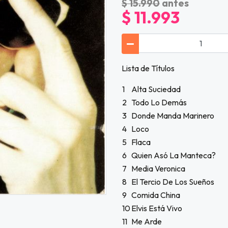
$ 15.990
antes
$ 11.993
Lista de Títulos
1
Alta Suciedad
2
Todo Lo Demás
3
Donde Manda Marinero
4
Loco
5
Flaca
6
Quien Asó La Manteca?
7
Media Veronica
8
El Tercio De Los Sueños
9
Comida China
10
Elvis Está Vivo
11
Me Arde