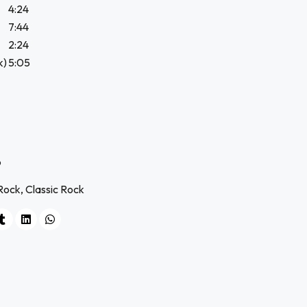
4:24
7:44
2:24
k)
5:05
p
 Rock, Classic Rock