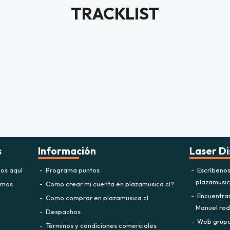
TRACKLIST
s
Información
Laser Di
os aquí
Programa puntos
Escríbeno
plazamusi
omos
Como crear mi cuenta en plazamusica.cl?
Encuentra
Como comprar en plazamusica.cl
Manuel rodr
Despachos
Web grupo 
Términos y condiciones comerciales