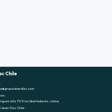
sc Chile
s
ca@grupolaserdisc.com
nos
iguez sitio 70 lt los libertadores. colina
laser Disc Chile