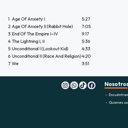
JUGAR
1
Age Of Anxiety I
5:27
fined
2
Age Of Anxiety II (Rabbit Hole)
7:05
3
End Of The Empire I–IV
9:17
4
The Lightning I, II
5:36
5
Unconditional I (Lookout Kid)
4:33
6
Unconditional II (Race And Religion)
4:20
7
We
3:51
Nosotro
Encuéntran
Quienes s