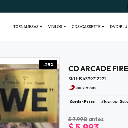
TORNAMESAS
VINILOS
CDS/CASSETTE
DVD/BLU
-25%
CD ARCADE FIRE
SKU: 194399712221
Stock por Sucu
Quedan Pocos
$ 7.990
antes
$ 5.993