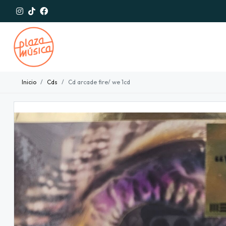
Inicio
Cds
Cd arcade fire/ we 1cd