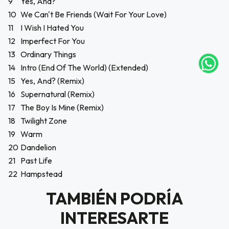
9
Yes, And?
UEGA
10
We Can't Be Friends (Wait For Your Love)
Y
11
I Wish I Hated You
12
Imperfect For You
NA!
13
Ordinary Things
tu correo
14
Intro (End Of The World) (Extended)
icipa.
15
Yes, And? (Remix)
usivo
16
Supernatural (Remix)
as web
$20.000
17
The Boy Is Mine (Remix)
18
Twilight Zone
JUGAR
19
Warm
20
Dandelion
fined
21
Past Life
22
Hampstead
TAMBIÉN PODRÍA
INTERESARTE