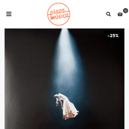
0
-25%