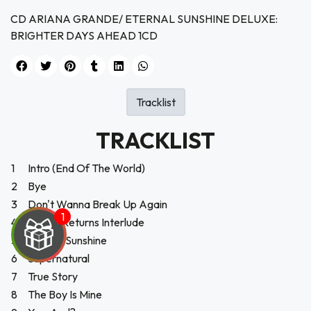
CD ARIANA GRANDE/ ETERNAL SUNSHINE DELUXE:
BRIGHTER DAYS AHEAD 1CD
Tracklist
TRACKLIST
1
Intro (End Of The World)
2
Bye
3
Don't Wanna Break Up Again
4
Saturn Returns Interlude
5
Eternal Sunshine
6
Supernatural
7
True Story
8
The Boy Is Mine