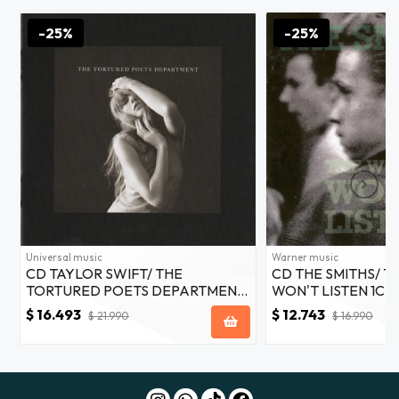
-25%
-25%
Universal music
Warner music
CD TAYLOR SWIFT/ THE
CD THE SMITHS/ 
TORTURED POETS DEPARTMENT
WON'T LISTEN 1CD
(THE BLACK DOG) 1CD
$ 16.493
$ 12.743
$ 21.990
$ 16.990