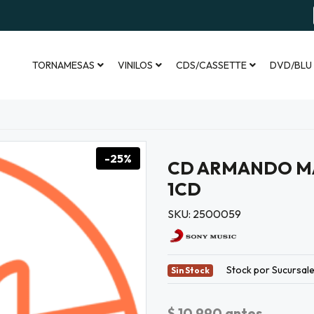
TORNAMESAS
VINILOS
CDS/CASSETTE
DVD/BLU
-25%
CD ARMANDO MA
1CD
SKU: 2500059
Stock por Sucursal
Sin Stock
$ 10.990
antes