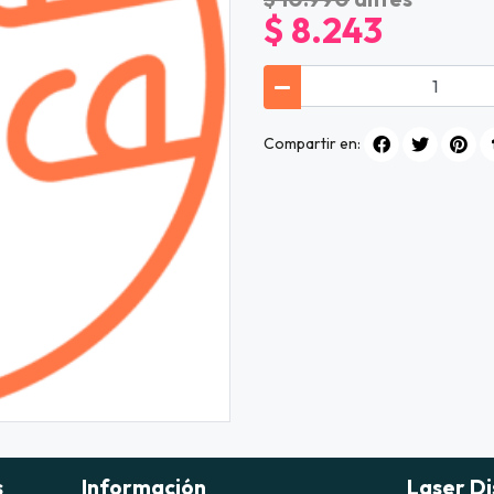
$ 8.243
Compartir en:
s
Información
Laser Di