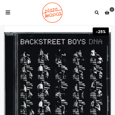
0
-25%