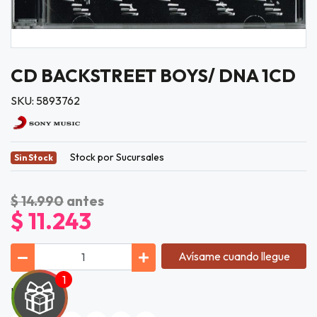
CD BACKSTREET BOYS/ DNA 1CD
SKU: 5893762
Stock por Sucursales
Sin Stock
$ 14.990
antes
$ 11.243
Avísame cuando llegue
Lista de Tí