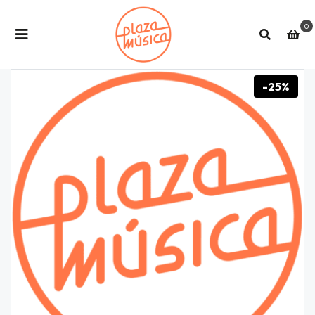
0
-25%