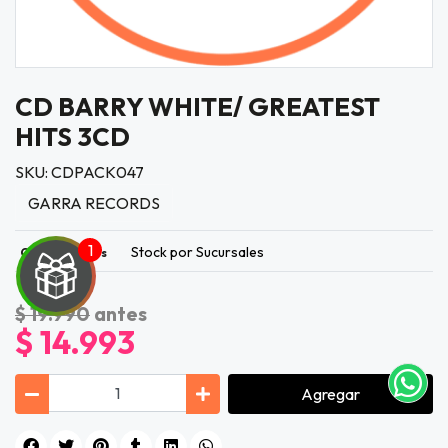
CD BARRY WHITE/ GREATEST
HITS 3CD
SKU: CDPACK047
GARRA RECORDS
Stock por Sucursales
Quedan Pocos
UEGA
Y
$ 19.990
antes
$ 14.993
NA!
tu correo
Agregar
icipa.
usivo
as web