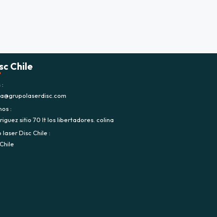
sc Chile
s
ca@grupolaserdisc.com
nos
iguez sitio 70 lt los libertadores. colina
laser Disc Chile
Chile