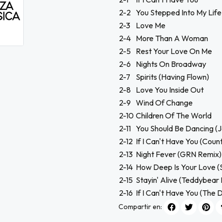
2-2
You Stepped Into My Life
2-3
Love Me
2-4
More Than A Woman
2-5
Rest Your Love On Me
2-6
Nights On Broadway
2-7
Spirits (Having Flown)
2-8
Love You Inside Out
2-9
Wind Of Change
2-10
Children Of The World
2-11
You Should Be Dancing (Ja
2-12
If I Can't Have You (Cou
2-13
Night Fever (GRN Remix)
2-14
How Deep Is Your Love (
2-15
Stayin' Alive (Teddybear
2-16
If I Can't Have You (The 
Compartir en: