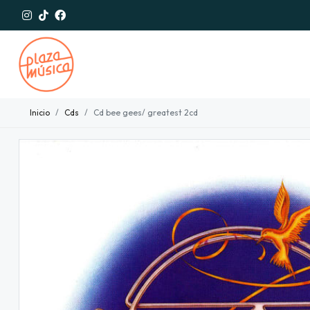
Inicio
Cds
Cd bee gees/ greatest 2cd