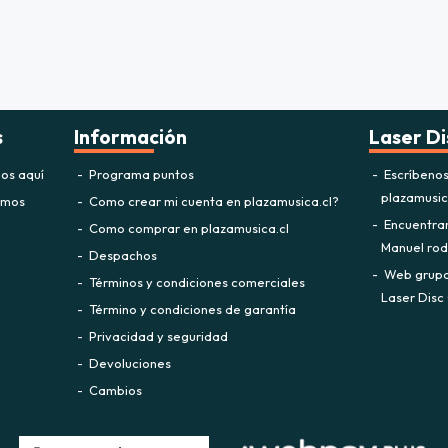
s
Información
Laser Di
os aquí
Programa puntos
Escríbeno
plazamusi
omos
Como crear mi cuenta en plazamusica.cl?
Encuentra
Como comprar en plazamusica.cl
Manuel rodr
Despachos
Web grupo 
Términos y condiciones comerciales
Laser Disc 
Término y condiciones de garantía
Privacidad y seguridad
Devoluciones
Cambios