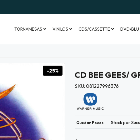
TORNAMESAS
VINILOS
CDS/CASSETTE
DVD/BLU
-25%
CD BEE GEES/ G
SKU: 081227996376
Stock por Sucu
Quedan Pocos