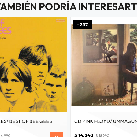
TAMBIÉN PODRÍA INTERESART
-25%
ES/ BEST OF BEE GEES
CD PINK FLOYD/ UMMAGU
$ 14.243
14.990
$ 18.990