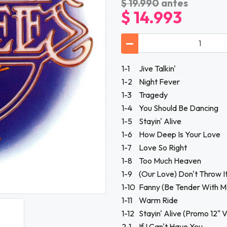
$ 19.990
antes
$ 14.993
1-1
Jive Talkin'
1-2
Night Fever
1-3
Tragedy
1-4
You Should Be Dancing
1-5
Stayin' Alive
1-6
How Deep Is Your Love
1-7
Love So Right
1-8
Too Much Heaven
1-9
(Our Love) Don't Throw I
1-10
Fanny (Be Tender With M
1-11
Warm Ride
1-12
Stayin' Alive (Promo 12" V
2-1
If I Can't Have You