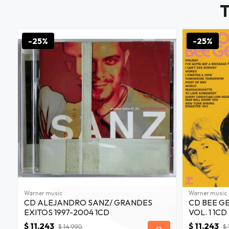
u correo y
 Exclusivo
-25%
-25%
web sobre
.000
JUGAR
fined
Warner music
Warner music
CD ALEJANDRO SANZ/ GRANDES
CD BEE GE
EXITOS 1997-2004 1CD
VOL. 1 1CD
$ 11.243
$ 11.243
$ 14.990
$ 