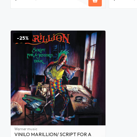
-25%
Warner music
VINILO MARILLION/ SCRIPT FOR A