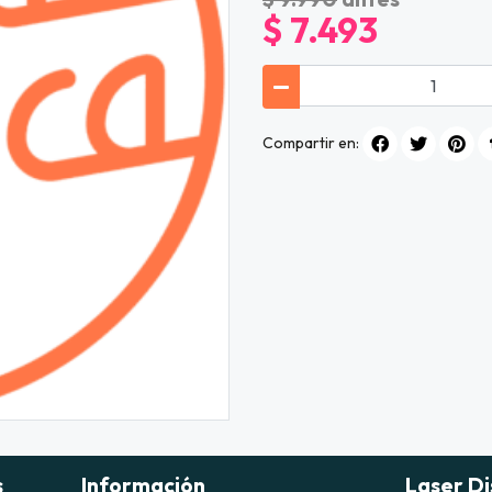
$ 7.493
Compartir en:
s
Información
Laser Di