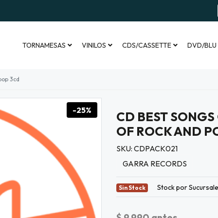
TORNAMESAS
VINILOS
CDS/CASSETTE
DVD/BLU
pop 3cd
-25%
CD BEST SONGS
OF ROCK AND P
SKU: CDPACK021
GARRA RECORDS
Stock por Sucursal
Sin Stock
$ 9.990
antes