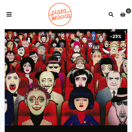
0
-25%