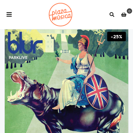
0
-25%