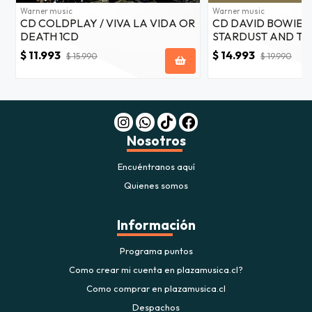
Warner music
Warner music
CD COLDPLAY / VIVA LA VIDA OR
CD DAVID BOWIE/ 
DEATH 1CD
STARDUST AND TH
50TH ANNIVERSAR
$ 11.993
$ 14.993
$ 15.990
$ 19.990
2CD
Nosotros
Encuéntranos aquí
Quienes somos
Información
Programa puntos
Como crear mi cuenta en plazamusica.cl?
Como comprar en plazamusica.cl
Despachos