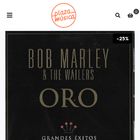
0
-25%