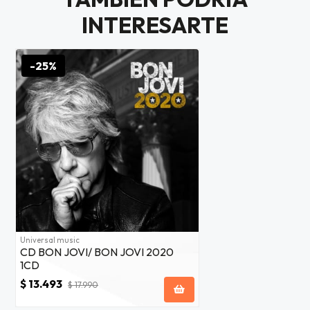
$20.000
INTERESARTE
JUGAR
-25%
fined
Universal music
CD BON JOVI/ BON JOVI 2020
1CD
$ 13.493
$ 17.990