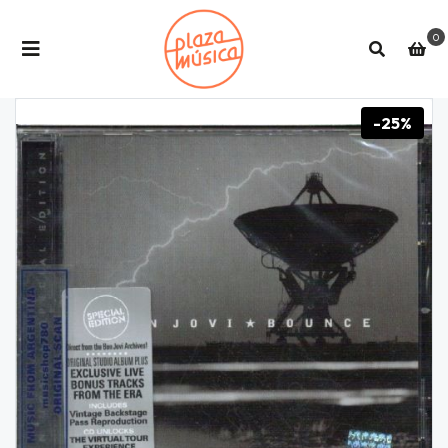
0
-25%