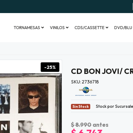
TORNAMESAS
VINILOS
CDS/CASSETTE
DVD/BLU
-25%
CD BON JOVI/ C
SKU: 2736718
Stock por Sucursal
Sin Stock
$ 8.990
antes