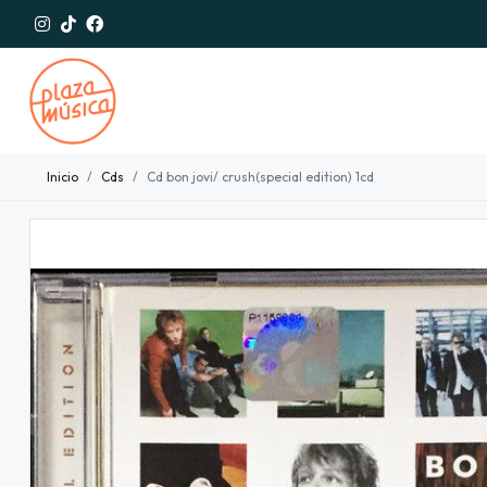
Inicio
Cds
Cd bon jovi/ crush(special edition) 1cd