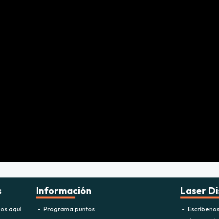
s
Información
Laser Di
os aquí
Programa puntos
Escríbeno