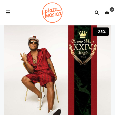
0
-25%