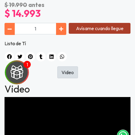
$ 19.990
antes
$ 14.993
Avísame cuando llegue
Lista de Tí
Video
Video
UEGA
Y
NA!