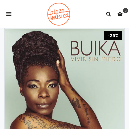
0
-25%