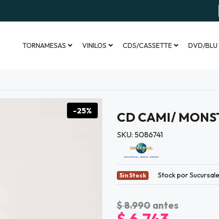
TORNAMESAS
VINILOS
CDS/CASSETTE
DVD/BLU
-25%
CD CAMI/ MONS
SKU: 5086741
Stock por Sucursal
Sin Stock
$ 8.990
antes