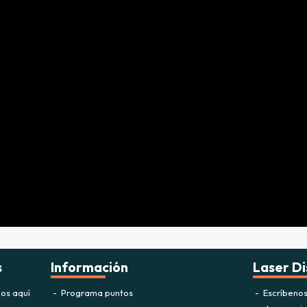
s
Información
Laser Di
os aquí
Programa puntos
Escríbeno