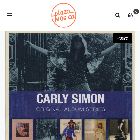
0
-25%