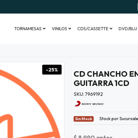
TORNAMESAS
VINILOS
CDS/CASSETTE
DVD/BLU
-25%
CD CHANCHO EN
GUITARRA 1CD
SKU: 7969192
Stock por Sucursal
Sin Stock
$ 8.990
antes