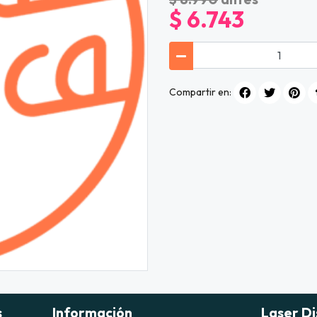
$ 6.743
Compartir en:
s
Información
Laser Di