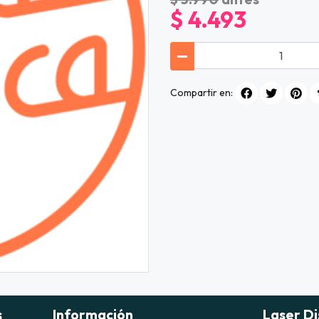
$ 4.493
Compartir en:
s
Información
Laser Di