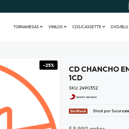
TORNAMESAS
VINILOS
CDS/CASSETTE
DVD/BLU
-25%
CD CHANCHO EN
1CD
SKU: 2490352
Stock por Sucursal
Sin Stock
$ 5.990
antes