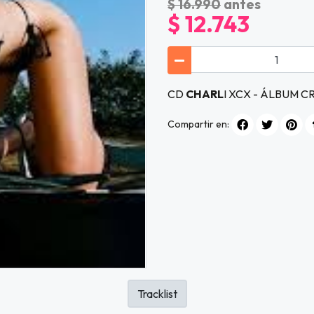
$ 16.990
antes
$ 12.743
CD
CHARL
I XCX - ÁLBUM 
Compartir en:
Tracklist