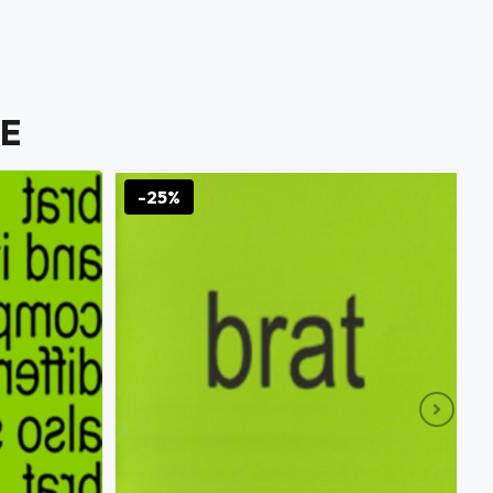
E
-25%