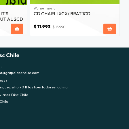
Warner music
W
IT'S
CD CHARLI XCX/ BRAT 1CD
UT AL 2CD
H
$ 11.993
$
$ 15.990
sc Chile
s
ca@grupolaserdisc.com
nos
iguez sitio 70 lt los libertadores. colina
laser Disc Chile
Chile