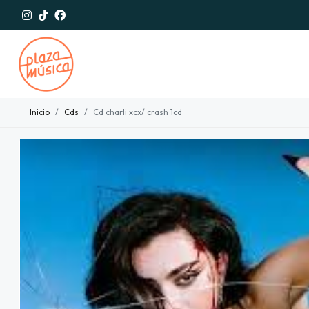
Inicio
Cds
Cd charli xcx/ crash 1cd