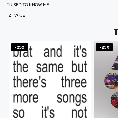
fined
11 USED TO KNOW ME
12 TWICE
-25%
-25%