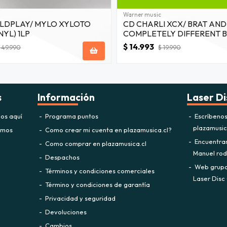
Warner music
OLDPLAY/ MYLO XYLOTO
CD CHARLI XCX/ BRAT AND 
NYL) 1LP
COMPLETELY DIFFERENT B
$ 14.993
 49.990
$ 19.990
s
Información
Laser Di
os aquí
Programa puntos
Escríbeno
plazamusi
omos
Como crear mi cuenta en plazamusica.cl?
Encuentra
Como comprar en plazamusica.cl
Manuel rodr
Despachos
Web grupo 
Términos y condiciones comerciales
Laser Disc 
Término y condiciones de garantía
Privacidad y seguridad
Devoluciones
Cambios