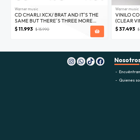
Warner music
Warner music
CD CHARLI XCX/ BRAT AND IT'S THE
VINILO C
SAME BUT THERE´S THREE MORE
(CLEAR VI
SONGS SO IT´S NOT 1CD
$ 11.993
$ 37.493
$ 15.990
$
Nosotro
Encuéntran
Quienes s