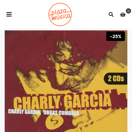
0
-25%