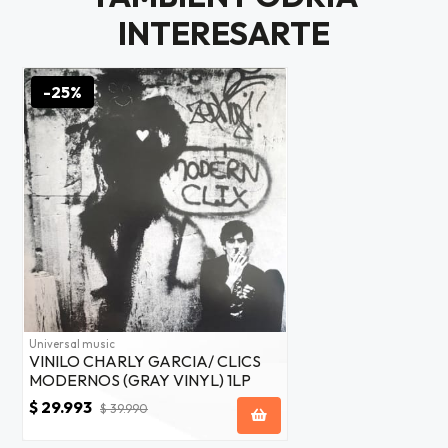
$20.000
INTERESARTE
JUGAR
-25%
fined
Universal music
VINILO CHARLY GARCIA/ CLICS
MODERNOS (GRAY VINYL) 1LP
$ 29.993
$ 39.990