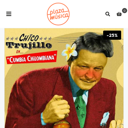
0
-25%