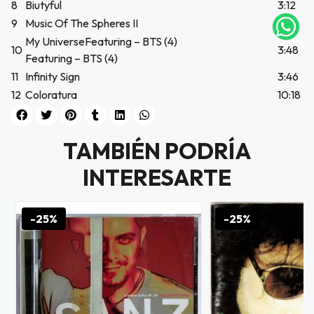
NA!
8
Biutyful
3:12
9
Music Of The Spheres II
0:21
tu correo
My UniverseFeaturing – BTS (4)
icipa.
10
3:48
usivo
Featuring – BTS (4)
as web
11
Infinity Sign
3:46
$20.000
12
Coloratura
10:18
JUGAR
TAMBIÉN PODRÍA
fined
INTERESARTE
-25%
-25%