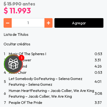
$ 15.990
antes
$ 11.993
Agregar
Lista de Títulos
Ocultar créditos
1
Music Of The Spheres I
0:53
2
Higher Power
3:31
3
Humankind
4:26
4
Alien Choir
0:53
Let Somebody GoFeaturing – Selena Gomez
5
4:01
Featuring – Selena Gomez
UEGA
Human HeartFeaturing – Jacob Collier, We Are King
6
3:08
Featuring – Jacob Collier, We Are King
Y
7
People Of The Pride
3:37