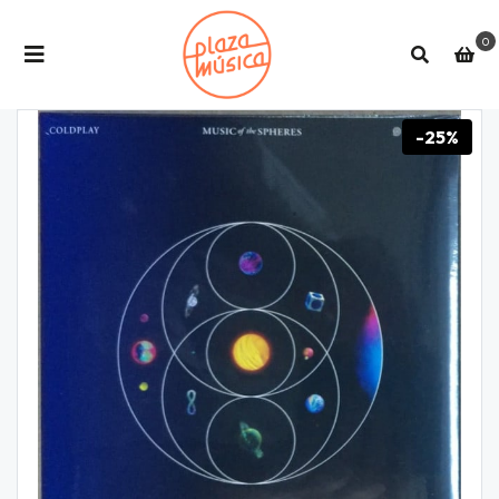
0
-25%