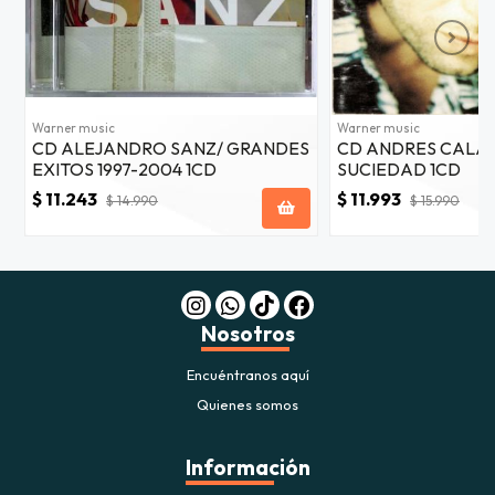
Warner music
Warner music
CD ALEJANDRO SANZ/ GRANDES
CD ANDRES CALA
EXITOS 1997-2004 1CD
SUCIEDAD 1CD
$ 11.243
$ 11.993
$ 14.990
$ 15.990
Nosotros
Encuéntranos aquí
Quienes somos
Información