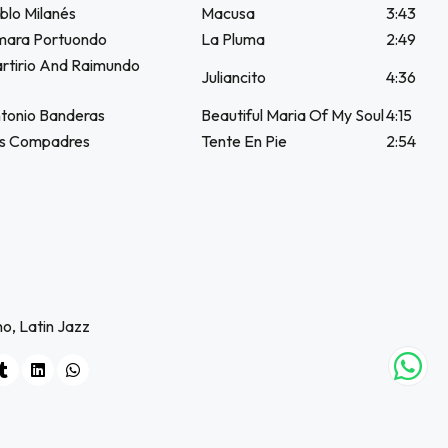
lo Milanés
Macusa
3:43
ara Portuondo
La Pluma
2:49
tirio And Raimundo
Juliancito
4:36
tonio Banderas
Beautiful Maria Of My Soul
4:15
s Compadres
Tente En Pie
2:54
o, Latin Jazz