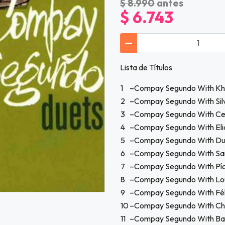
$ 8.990
antes
$ 6.743
Lista de Títulos
1
–Compay Segundo With Kh
2
–Compay Segundo With Silv
3
–Compay Segundo With Ces
4
–Compay Segundo With El
5
–Compay Segundo With Du
6
–Compay Segundo With Sa
7
–Compay Segundo With Pí
8
–Compay Segundo With Lo
9
–Compay Segundo With Fél
10
–Compay Segundo With Ch
11
–Compay Segundo With Basi