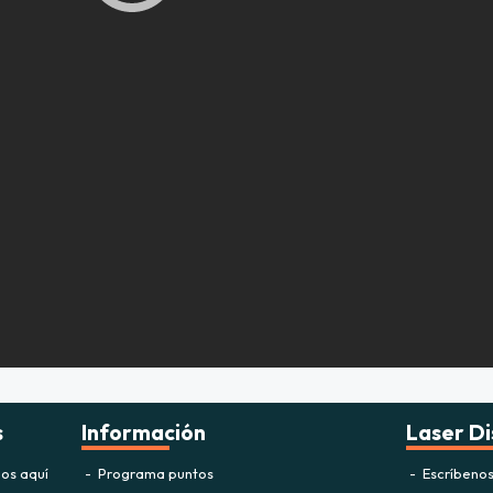
s
Información
Laser Di
os aquí
Programa puntos
Escríbeno