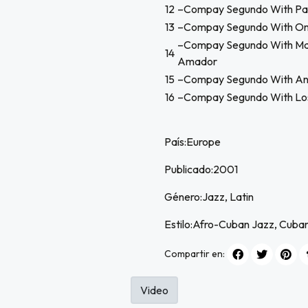
12
–Compay Segundo With Pab
13
–Compay Segundo With Om
–Compay Segundo With Mar
14
Amador
15
–Compay Segundo With An
16
–Compay Segundo With Lo
País:Europe
Publicado:2001
Género:Jazz, Latin
Estilo:Afro-Cuban Jazz, Cuban
Compartir en:
Video