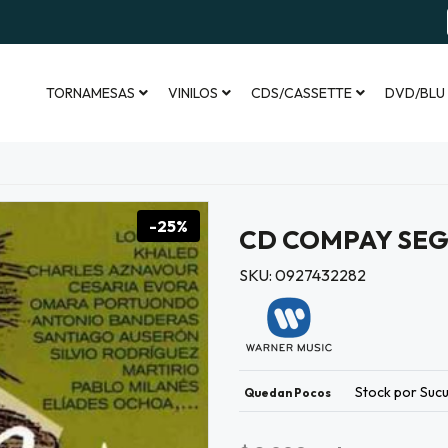
TORNAMESAS
VINILOS
CDS/CASSETTE
DVD/BLU
-25%
CD COMPAY SEG
SKU: 0927432282
Stock por Sucu
Quedan Pocos