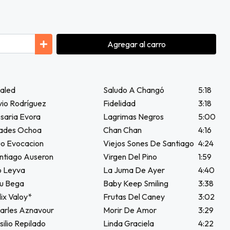
Agregar
al carro
aled
Saludo A Changó
5:18
io Rodríguez
Fidelidad
3:18
aria Evora
Lagrimas Negros
5:00
iades Ochoa
Chan Chan
4:16
o Evocacion
Viejos Sones De Santiago
4:24
ntiago Auseron
Virgen Del Pino
1:59
o Leyva
La Juma De Ayer
4:40
u Bega
Baby Keep Smiling
3:38
ix Valoy*
Frutas Del Caney
3:02
arles Aznavour
Morir De Amor
3:29
lio Repilado
Linda Graciela
4:22